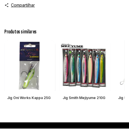
Compartilhar
Produtos similares
Jig Oni Works Kappa 25G
Jig Smith Mejiyume 210G
Jig Sm