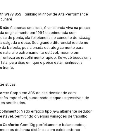
Smith Wavy 85S – Sinking Minnow de Alta Performance
ucunaré
5S
não é apenas uma isca, é uma lenda viva na pesca
ada originalmente em 1994 e aprimorada com
esa de ponta, ela foi pioneira no conceito de
sinking
a salgada e doce. Seu grande diferencial reside no
o da barbela, posicionada estrategicamente para
o natural e extremamente estável, mesmo em
rrenteza ou recolhimento rápido. Se você busca uma
e fatal para dias em que o peixe está manhoso, a
 trunfo.
erísticas:
tente:
Corpo em ABS de alta densidade com
nês impecável, suportando ataques agressivos de
es serrilhados.
colhimento:
Nado errático tipo
jerk
altamente sedutor
estável, permitindo diversas variações de trabalho.
a Conforto:
Com 10g perfeitamente balanceados,
emessos de longa distância sem exigir esforço