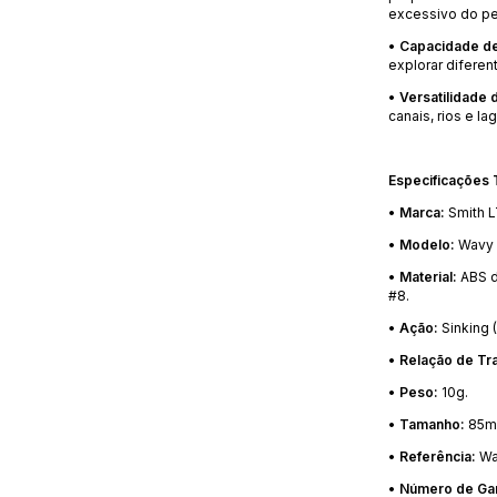
excessivo do pe
•
Capacidade de
explorar diferen
•
Versatilidade 
canais, rios e l
Especificações 
•
Marca:
Smith L
•
Modelo:
Wavy 
•
Material:
ABS d
#8.
•
Ação:
Sinking 
•
Relação de Tr
•
Peso:
10g.
•
Tamanho:
85mm
•
Referência:
Wa
•
Número de Gar