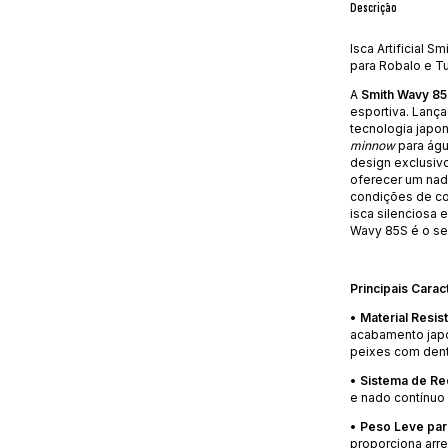
Descrição
Isca Artificial 
para Robalo e T
A
Smith Wavy 8
esportiva. Lanç
tecnologia japon
minnow
para águ
design exclusiv
oferecer um nad
condições de co
isca silenciosa 
Wavy 85S é o seu
Principais Caract
•
Material Resis
acabamento japo
peixes com dent
•
Sistema de Re
e nado contínuo 
•
Peso Leve par
proporciona arr