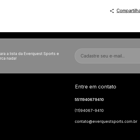
Compartilh
ara a lista da Everquest Sports e
rca nada!
Entre em contato
5511940679410
(11)94067-9410
contato@everquestsports.com.br