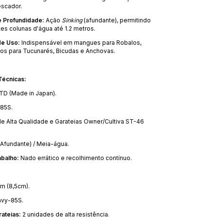
scador.
 Profundidade:
Ação
Sinking
(afundante), permitindo
tes colunas d'água até 1.2 metros.
de Uso:
Indispensável em mangues para Robalos,
agos para Tucunarés, Bicudas e Anchovas.
Técnicas:
TD (Made in Japan).
85S.
e Alta Qualidade e Garateias Owner/Cultiva ST-46
(Afundante) / Meia-água.
abalho:
Nado errático e recolhimento contínuo.
 (8,5cm).
vy-85S.
ateias:
2 unidades de alta resistência.