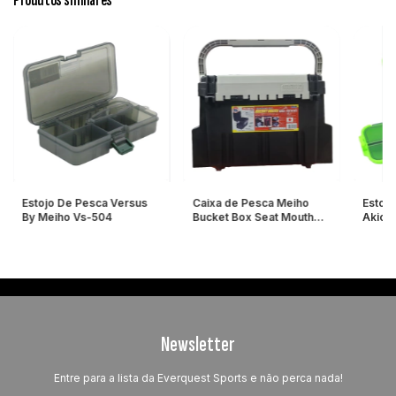
Produtos similares
Estojo De Pesca Versus
Caixa de Pesca Meiho
Estojo
By Meiho Vs-504
Bucket Box Seat Mouth
Akiok
BM-5000 - Black
Newsletter
Entre para a lista da Everquest Sports e não perca nada!