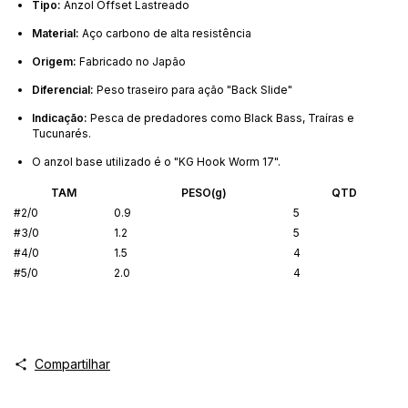
Tipo:
Anzol Offset Lastreado
Material:
Aço carbono de alta resistência
Origem:
Fabricado no Japão
Diferencial:
Peso traseiro para ação "Back Slide"
Indicação:
Pesca de predadores como Black Bass, Traíras e
Tucunarés.
O anzol base utilizado é o "KG Hook Worm 17".
TAM
PESO(g)
QTD
#2/0
0.9
5
#3/0
1.2
5
#4/0
1.5
4
#5/0
2.0
4
Compartilhar