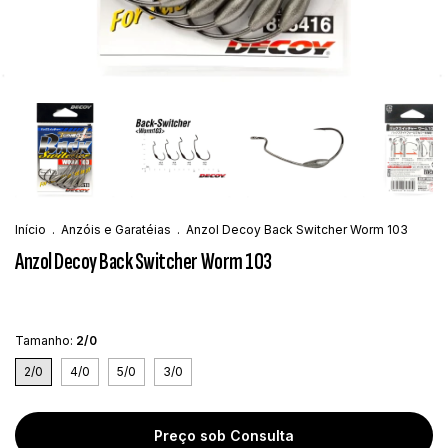
Início
.
Anzóis e Garatéias
.
Anzol Decoy Back Switcher Worm 103
Anzol Decoy Back Switcher Worm 103
Tamanho:
2/0
2/0
4/0
5/0
3/0