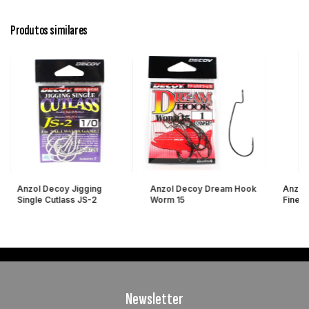
Produtos similares
Anzol Decoy Jigging
Anzol Decoy Dream Hook
Anzol 
Single Cutlass JS-2
Worm 15
Fines
Newsletter